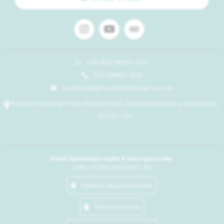
+55 (82) 98832-3331
(82) 98832-3331
comercial@vivaribeachclub.com.br
Rodovia Gunther Frans Oliveira, 3432, Litoral Norte, Ipioca. Maceió/AL,
57039-700
Vitali Administração E Serviços Ltda.
CNPJ: 60.910.839/0001-99
Politica de privacidade
Termos de uso