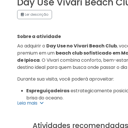
Day Use Vivari Beach Cl
Ler descrição
Sobre a atividade
Ao adquirir o
Day Use no Vivari Beach Club
, vo
premium em um
beach club sofisticado em M
de Ipioca
. O Vivari combina conforto, bem-esta
destino ideal para quem busca onde passar o di
Durante sua visita, você poderá aproveitar:
Espreguiçadeiras
estrategicamente posicion
brisa do oceano.
Leia mais
Piscina com vista para o mar
, perfeita pa
entre amigos.
Atividades recomendada