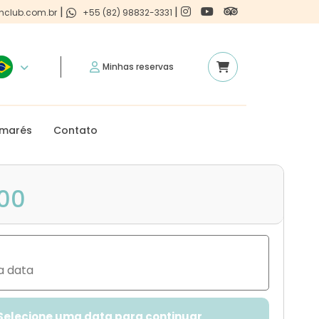
|
|
hclub.com.br
+55 (82) 98832-3331
Minhas reservas
 marés
Contato
,00
a data
Selecione uma data para continuar