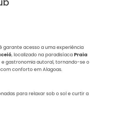
ub
cê garante acesso a uma experiência
aceió
, localizado na paradisíaca
Praia
r e gastronomia autoral, tornando-se o
a com conforto em Alagoas.
adas para relaxar sob o sol e curtir a
ra momentos de lazer em família ou
s